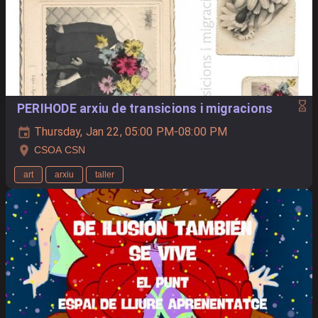
PERIHODE arxiu de transicions i migracions
Thursday, Jan 22, 05:00 PM-08:00 PM
CSOA CSN
art
arxiu
taller