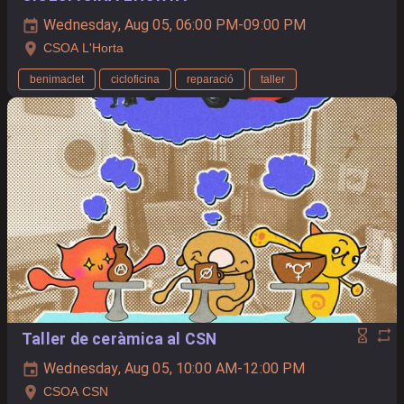
Wednesday, Aug 05, 06:00 PM-09:00 PM
CSOA L'Horta
benimaclet
cicloficina
reparació
taller
Taller de ceràmica al CSN
Wednesday, Aug 05, 10:00 AM-12:00 PM
CSOA CSN