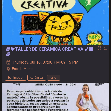
🌈💝TALLER DE CERAMICA CREATIVA 💅🏻
🌈
Thursday, Jul 16, 07:00 PM-09:15 PM
Escola Meme
benimaclet
ceràmica
taller