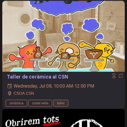
Taller de ceràmica al CSN
Wednesday, Jul 08, 10:00 AM-12:00 PM
CSOA CSN
ceràmica
ciutat vella
taller