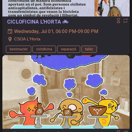
CICLOFICINA L'HORTA 🚲
Wednesday, Jul 01, 06:00 PM-09:00 PM
CSOA L'Horta
benimaclet
cicloficina
reparació
taller