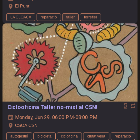
El Punt
LA CLOACA
reparació
taller
torrefiel
Ciclooficina Taller no-mixt al CSN!
Monday, Jun 29, 06:00 PM-08:00 PM
CSOA CSN
autogestió
bicicleta
cicloficina
ciutat vella
reparació