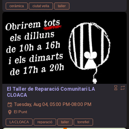
ceràmica
ciutat vella
taller
El Taller de Reparació Comunitari LA
CLOACA
Tuesday, Aug 04, 05:00 PM-08:00 PM
El Punt
LA CLOACA
reparació
taller
torrefiel