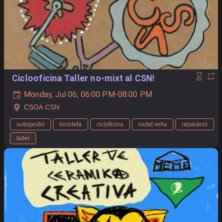
Ciclooficina Taller no-mixt al CSN!
Monday, Jul 06, 06:00 PM-08:00 PM
CSOA CSN
autogestió
bicicleta
cicloficina
ciutat vella
reparació
taller