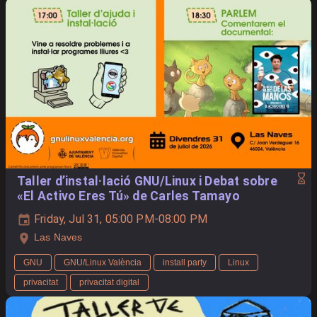
Taller d’instal·lació GNU/Linux i Debat sobre
«El Activo Eres Tú» de Carles Tamayo
Friday, Jul 31, 05:00 PM-08:00 PM
Las Naves
GNU
GNU/Linux València
install party
Linux
privacitat
privacitat digital