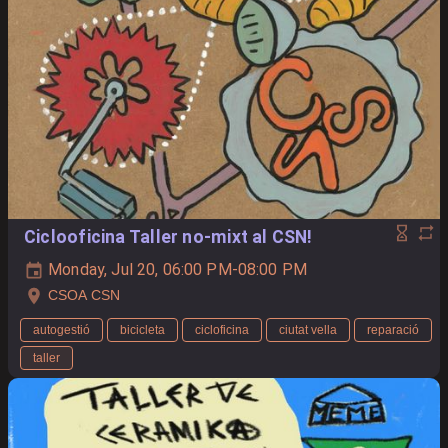
Ciclooficina Taller no-mixt al CSN!
Monday, Jul 20, 06:00 PM-08:00 PM
CSOA CSN
autogestió
bicicleta
cicloficina
ciutat vella
reparació
taller