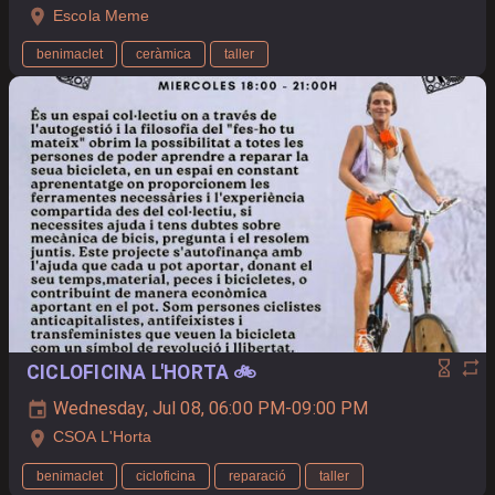
Escola Meme
benimaclet
ceràmica
taller
CICLOFICINA L'HORTA 🚲
Wednesday, Jul 08, 06:00 PM-09:00 PM
CSOA L'Horta
benimaclet
cicloficina
reparació
taller