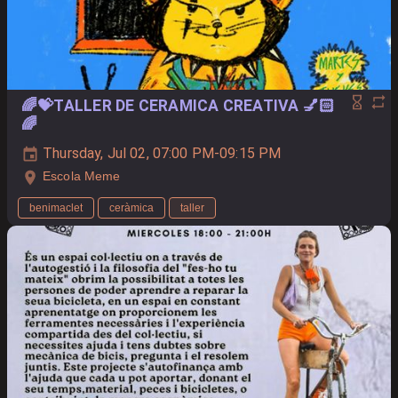
🌈💝TALLER DE CERAMICA CREATIVA 💅🏻
🌈
Thursday, Jul 02, 07:00 PM-09:15 PM
Escola Meme
benimaclet
ceràmica
taller