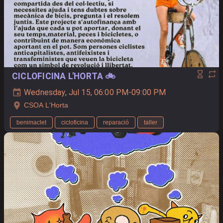
CICLOFICINA L'HORTA 🚲
Wednesday, Jul 15, 06:00 PM-09:00 PM
CSOA L'Horta
benimaclet
cicloficina
reparació
taller