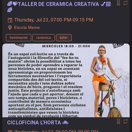
🌈💝TALLER DE CERAMICA CREATIVA 💅🏻
🌈
Thursday, Jul 23, 07:00 PM-09:15 PM
Escola Meme
benimaclet
ceràmica
taller
CICLOFICINA L'HORTA 🚲