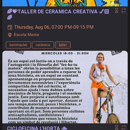
🌈💝TALLER DE CERAMICA CREATIVA 💅🏻
🌈
Thursday, Aug 06, 07:00 PM-09:15 PM
Escola Meme
benimaclet
ceràmica
taller
CICLOFICINA L'HORTA 🚲