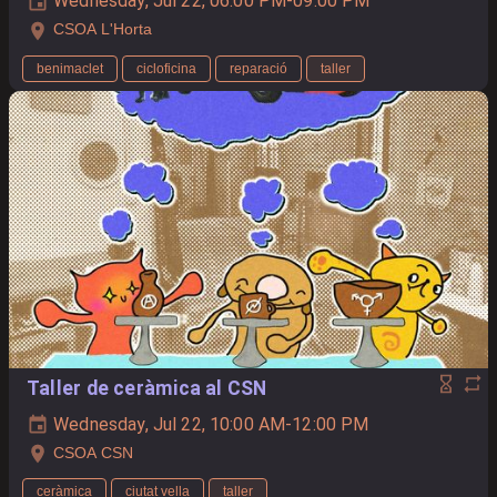
Wednesday, Jul 22, 06:00 PM-09:00 PM
CSOA L'Horta
benimaclet
cicloficina
reparació
taller
Taller de ceràmica al CSN
Wednesday, Jul 22, 10:00 AM-12:00 PM
CSOA CSN
ceràmica
ciutat vella
taller