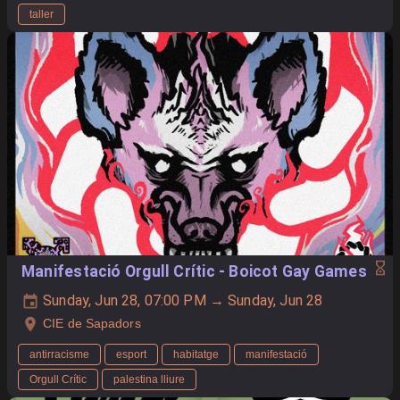
taller
Manifestació Orgull Crític - Boicot Gay Games
Sunday, Jun 28, 07:00 PM → Sunday, Jun 28
CIE de Sapadors
antirracisme
esport
habitatge
manifestació
Orgull Crític
palestina lliure