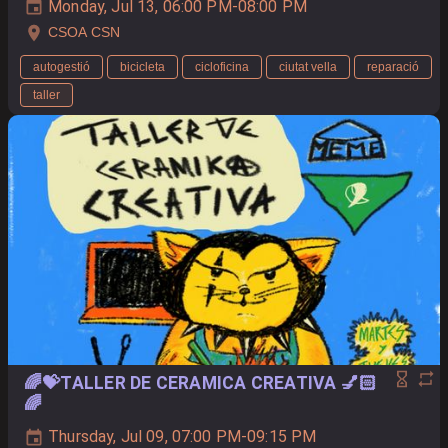
Monday, Jul 13, 06:00 PM-08:00 PM
CSOA CSN
autogestió
bicicleta
cicloficina
ciutat vella
reparació
taller
🌈💝TALLER DE CERAMICA CREATIVA 💅🏻
🌈
Thursday, Jul 09, 07:00 PM-09:15 PM