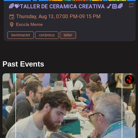
🌈💝TALLER DE CERAMICA CREATIVA 💅🏻🌈
Thursday, Aug 13, 07:00 PM-09:15 PM
Escola Meme
benimaclet
ceràmica
taller
Past Events