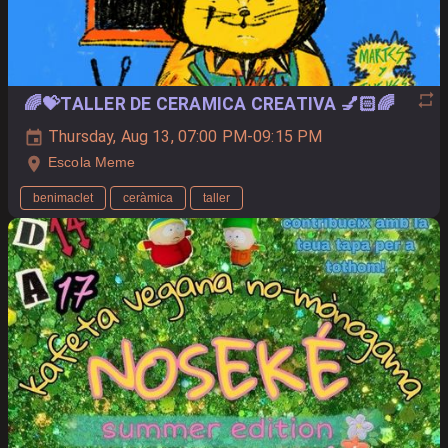
🌈💝TALLER DE CERAMICA CREATIVA 💅🏻🌈
Thursday, Aug 13, 07:00 PM-09:15 PM
Escola Meme
benimaclet
ceràmica
taller