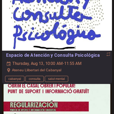
Espacio de Atención y Consulta Psicológica
Thursday, Aug 13, 10:00 AM-11:55 AM
Ateneu Llibertari del Cabanyal
cabanyal
consulta
salut mental