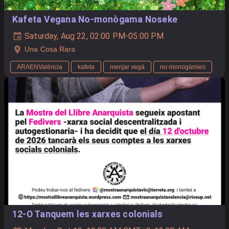
Kafeta Vegana No-monògama Noseke
Saturday, Aug 22, 02:00 PM-05:00 PM
Una Cosa Rara
ARAENValència
kafeta
menjar vegà
no-monogàmies
12-O Tanquem les xarxes colonials