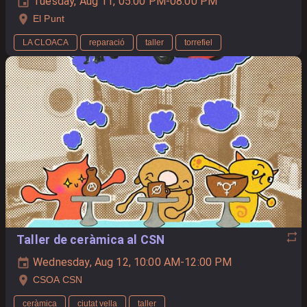
Tuesday, Aug 11, 05:00 PM-08:00 PM
El Punt
LA CLOACA
reparació
taller
torrefiel
Taller de ceràmica al CSN
Wednesday, Aug 12, 10:00 AM-12:00 PM
CSOA CSN
ceràmica
ciutat vella
taller