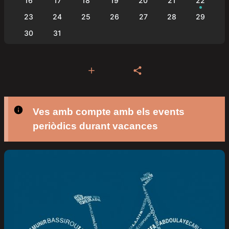
16
17
18
19
20
21
22
23
24
25
26
27
28
29
30
31
Ves amb compte amb els events
periòdics durant vacances