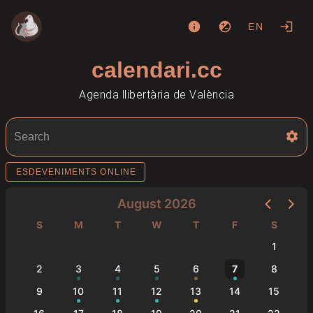
EN
calendari.cc
Agenda llibertària de València
ESDEVENIMENTS ONLINE
August 2026
S
M
T
W
T
F
S
1
2
3
4
5
6
7
8
9
10
11
12
13
14
15