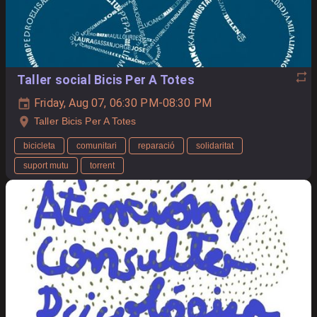
Taller social Bicis Per A Totes
Friday, Aug 07, 06:30 PM-08:30 PM
Taller Bicis Per A Totes
bicicleta
comunitari
reparació
solidaritat
suport mutu
torrent