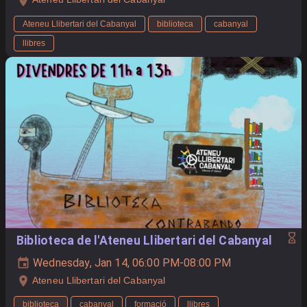
Ateneu Llibertari del Cabanyal
biblioteca
cabanyal
llibres
Biblioteca de l'Ateneu Llibertari del Cabanyal
Wednesday, Jan 14, 06:00 PM-08:00 PM
Ateneu Llibertari del Cabanyal
biblioteca
cabanyal
formació
llibres