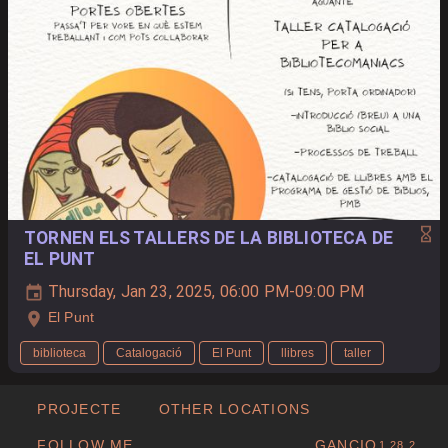
TORNEN ELS TALLERS DE LA BIBLIOTECA DE
EL PUNT
Thursday, Jan 23, 2025, 06:00 PM-09:00 PM
El Punt
biblioteca
Catalogació
El Punt
llibres
taller
PROJECTE
OTHER LOCATIONS
FOLLOW ME
GANCIO
1.28.2