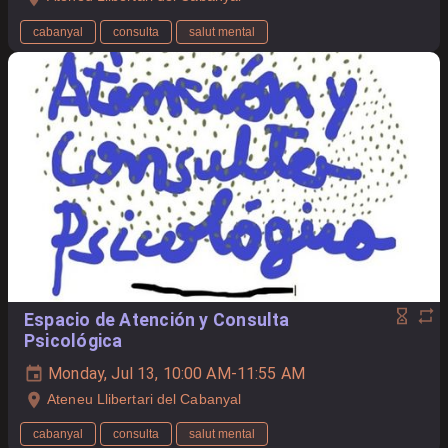
cabanyal
consulta
salut mental
Espacio de Atención y Consulta
Psicológica
Monday, Jul 13, 10:00 AM-11:55 AM
Ateneu Llibertari del Cabanyal
cabanyal
consulta
salut mental