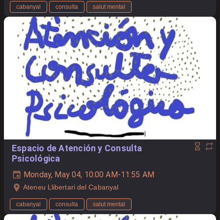
cabanyal
consulta
salut mental
Espacio de Atención y Consulta
Psicológica
Monday, May 04, 10:00 AM-11:55 AM
Ateneu Llibertari del Cabanyal
cabanyal
consulta
salut mental