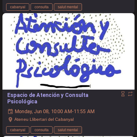
cabanyal
consulta
salut mental
Espacio de Atención y Consulta
Psicológica
Monday, Jun 08, 10:00 AM-11:55 AM
Ateneu Llibertari del Cabanyal
cabanyal
consulta
salut mental