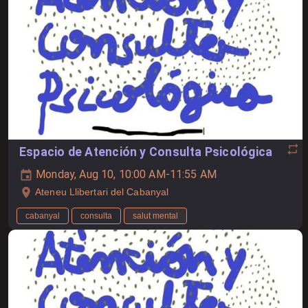
Espacio de Atención y Consulta Psicológica
Monday, Aug 10, 10:00 AM-11:55 AM
Ateneu Llibertari del Cabanyal
cabanyal
consulta
salut mental