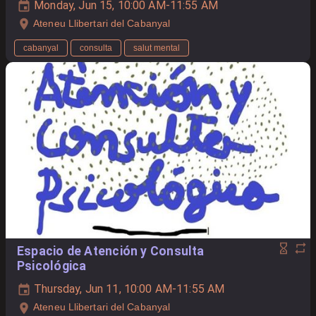
Monday, Jun 15, 10:00 AM-11:55 AM
Ateneu Llibertari del Cabanyal
cabanyal
consulta
salut mental
Espacio de Atención y Consulta
Psicológica
Thursday, Jun 11, 10:00 AM-11:55 AM
Ateneu Llibertari del Cabanyal