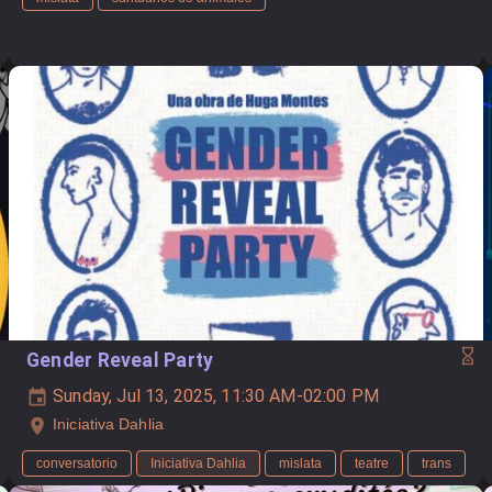
Gender Reveal Party
Sunday, Jul 13, 2025, 11:30 AM-02:00 PM
Iniciativa Dahlia
conversatorio
Iniciativa Dahlia
mislata
teatre
trans