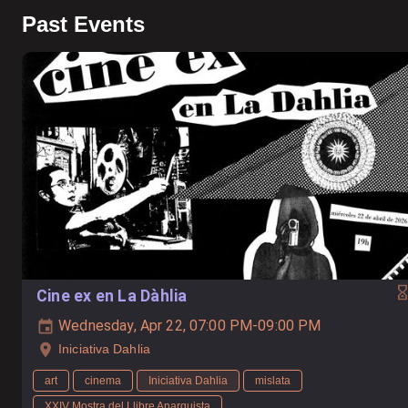
Past Events
Cine ex en La Dàhlia
Wednesday, Apr 22, 07:00 PM-09:00 PM
Iniciativa Dahlia
art
cinema
Iniciativa Dahlia
mislata
XXIV Mostra del Llibre Anarquista