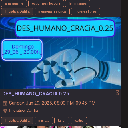
anarquisme
espurnes i foscors
feminismes
Iniciativa Dahlia
memòria històrica
mujeres libres
DES_HUMANO_CRACIA 0.25
Sunday, Jun 29, 2025, 08:00 PM-09:45 PM
Iniciativa Dahlia
Iniciativa Dahlia
mislata
taller
teatre