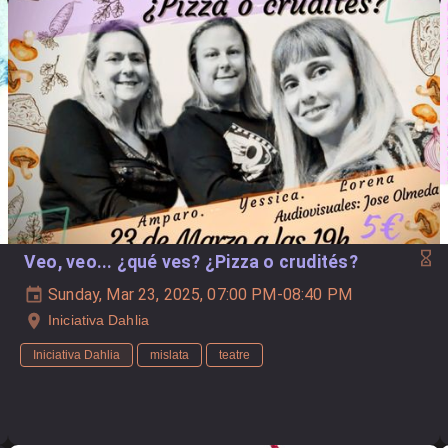
Veo, veo... ¿qué ves? ¿Pizza o crudités?
Sunday, Mar 23, 2025, 07:00 PM-08:40 PM
Iniciativa Dahlia
Iniciativa Dahlia
mislata
teatre