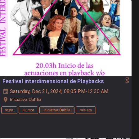
Festival interdimensional de Playbacks
Saturday, Dec 21, 2024, 08:05 PM-12:30 AM
Iniciativa Dahlia
festa
Humor
Iniciativa Dahlia
mislata