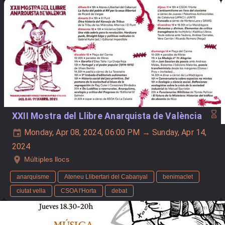
XXII Mostra del Llibre Anarquista de València
Monday, Apr 08, 2024, 06:00 PM → Sunday, Apr 14,
2024
Múltiples llocs
anarquisme
Ateneu Llibertari del Cabanyal
benimaclet
ciutat vella
CSOA l'Horta
debat