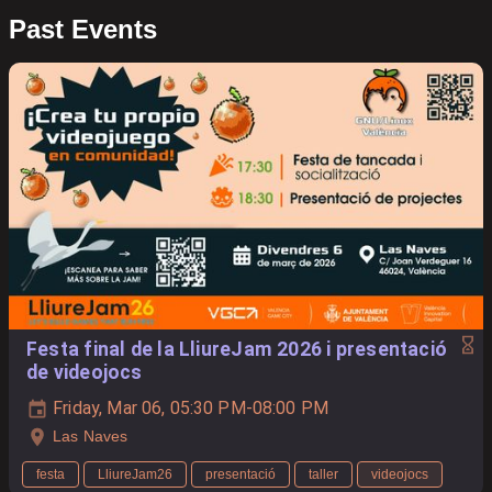
Past Events
Festa final de la LliureJam 2026 i presentació
de videojocs
Friday, Mar 06, 05:30 PM-08:00 PM
Las Naves
festa
LliureJam26
presentació
taller
videojocs