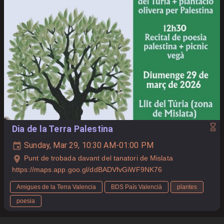
Dia de la Terra Palestina
Sunday, Mar 29, 10:30 AM-01:00 PM
Punt de trobada davant del tanatori de Mislata
https://maps.app.goo.gl/ddBADVfvGiWF9NK76
Amigues de la Terra Valencia
BDS País Valencià
plantes
poesia