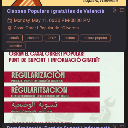
Classes Populars i gratuïtes de Valencià
Monday, May 11, 06:30 PM-08:30 PM
Casal Obrer i Popular de l'Olivereta
català
classes
COiP
cultura
cultura popular
identitat