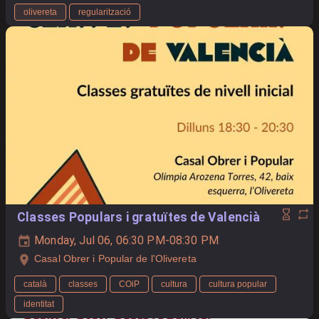
olivereta
regularització
Classes Populars i gratuïtes de Valencià
Monday, Jul 06, 06:30 PM-08:30 PM
Casal Obrer i Popular de l'Olivereta
català
classes
COiP
cultura
cultura popular
identitat