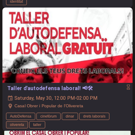
identitat
Taller d'autodefensa laboral! 📢🛠️
Saturday, May 30, 12:00 PM-02:00 PM
Casal Obrer i Popular de l'Olivereta
AutoDefensa
cinefòrum
dinar
drets laborals
olivereta
taller