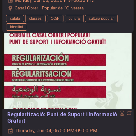
Monday, Jun 08, 06:30 PM-08:30 PM
Casal Obrer i Popular de l'Olivereta
català
classes
COiP
cultura
cultura popular
identitat
Regularització: Punt de Suport i Informació
Gratuït
Thursday, Jun 04, 06:00 PM-09:00 PM