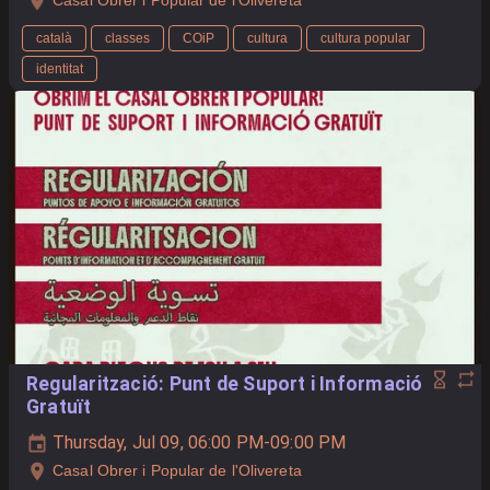
català
classes
COiP
cultura
cultura popular
identitat
Regularització: Punt de Suport i Informació
Gratuït
Thursday, Jul 09, 06:00 PM-09:00 PM
Casal Obrer i Popular de l'Olivereta