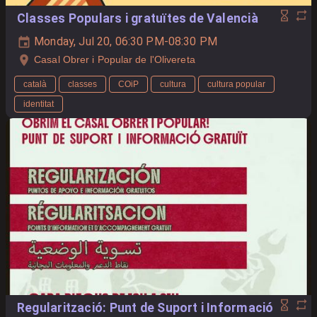
Classes Populars i gratuïtes de Valencià
Monday, Jul 20, 06:30 PM-08:30 PM
Casal Obrer i Popular de l'Olivereta
català
classes
COiP
cultura
cultura popular
identitat
Regularització: Punt de Suport i Informació