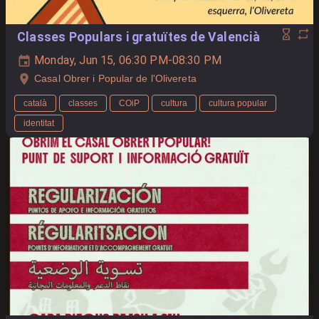
Classes Populars i gratuïtes de Valencià
Monday, Jun 15, 06:30 PM-08:30 PM
Casal Obrer i Popular de l'Olivereta
català
classes
COiP
cultura
cultura popular
identitat