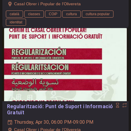
Casal Obrer i Popular de l'Olivereta
català
classes
COiP
cultura
cultura popular
identitat
Regularització: Punt de Suport i Informació
Gratuït
Thursday, Apr 30, 06:00 PM-09:00 PM
Casal Obrer i Popular de l'Olivereta