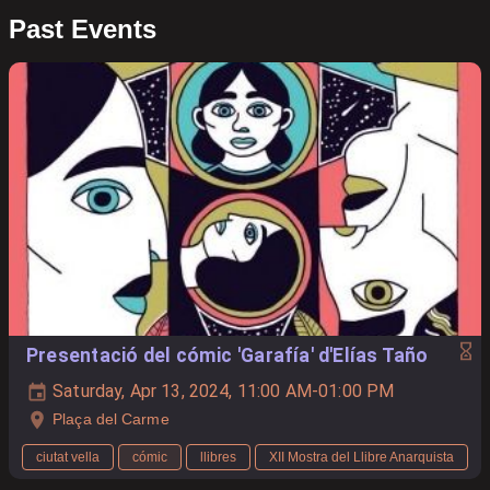
Past Events
Presentació del cómic 'Garafía' d'Elías Taño
Saturday, Apr 13, 2024, 11:00 AM-01:00 PM
Plaça del Carme
ciutat vella
cómic
llibres
XII Mostra del Llibre Anarquista