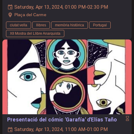
Saturday, Apr 13, 2024, 01:00 PM-02:30 PM
Plaça del Carme
ciutat vella
llibres
memòria històrica
Portugal
XII Mostra del Llibre Anarquista
Presentació del cómic 'Garafía' d'Elías Taño
Saturday, Apr 13, 2024, 11:00 AM-01:00 PM