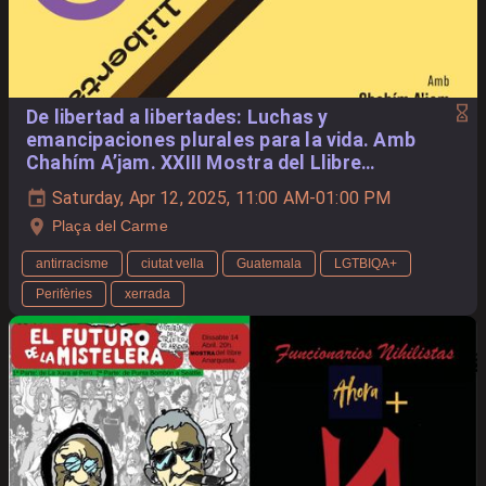
De libertad a libertades: Luchas y
emancipaciones plurales para la vida. Amb
Chahím A’jam. XXIII Mostra del Llibre
Anarquista de València
Saturday, Apr 12, 2025, 11:00 AM-01:00 PM
Plaça del Carme
antirracisme
ciutat vella
Guatemala
LGTBIQA+
Perifèries
xerrada