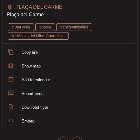
PLAÇA DEL CARME
Plaça del Carme
ciutat vella
poesia
transfeminismes
XII Mostra del Llibre Anarquista
Copy link
Show map
Add to calendar
Report event
Download flyer
Embed