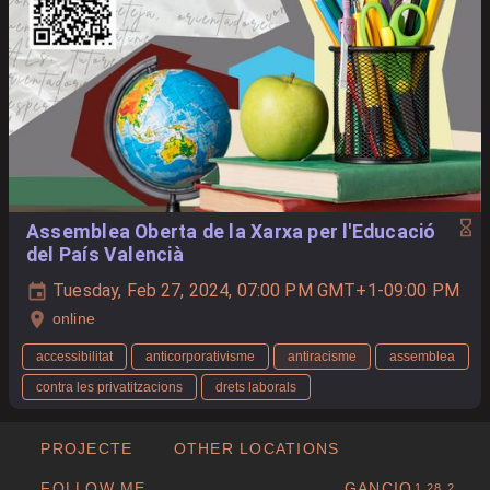
Assemblea Oberta de la Xarxa per l'Educació
del País Valencià
Tuesday, Feb 27, 2024, 07:00 PM GMT+1-09:00 PM
online
accessibilitat
anticorporativisme
antiracisme
assemblea
contra les privatitzacions
drets laborals
PROJECTE
OTHER LOCATIONS
FOLLOW ME
GANCIO
1.28.2