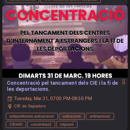
Concentració pel tancament dels CIE i la fi de
les deportacions.
Tuesday, Mar 31, 07:00 PM-08:30 PM
CIE de Sapadors
antipunitivisme anticarcerari
antiracisme
antirepressió
CIEsNO
concentració
migració