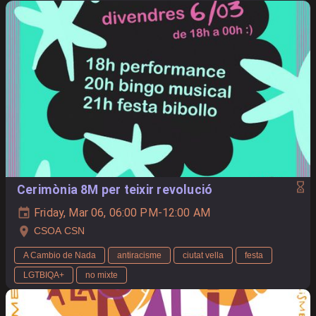
Cerimònia 8M per teixir revolució
Friday, Mar 06, 06:00 PM-12:00 AM
CSOA CSN
A Cambio de Nada
antiracisme
ciutat vella
festa
LGTBIQA+
no mixte