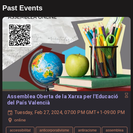
Past Events
Assemblea Oberta de la Xarxa per l'Educació
del País Valencià
Tuesday, Feb 27, 2024, 07:00 PM GMT+1-09:00 PM
online
accessibilitat
anticorporativisme
antiracisme
assemblea