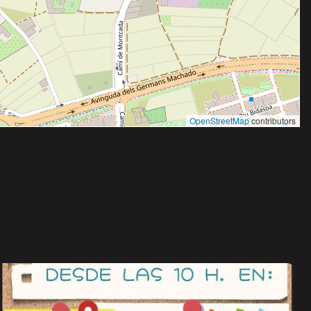
OpenStreetMap
contributors