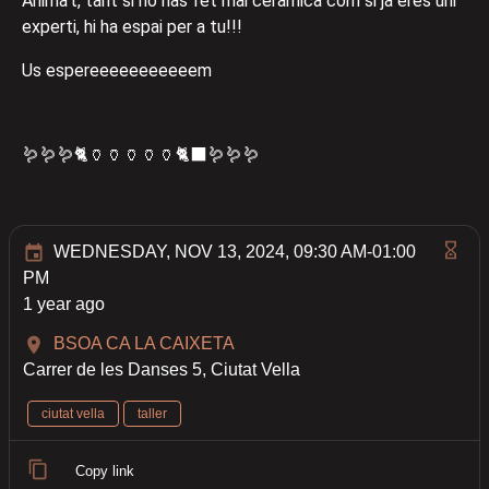
Anima't, tant si no has fet mai ceràmica com si ja eres uni
experti, hi ha espai per a tu!!!
Us espereeeeeeeeeeem
🪱🪱🪱🐈🏺🏺🏺🏺🏺🐈‍⬛🪱🪱🪱
WEDNESDAY, NOV 13, 2024, 09:30 AM-01:00
PM
1 year ago
BSOA CA LA CAIXETA
Carrer de les Danses 5, Ciutat Vella
ciutat vella
taller
Copy link