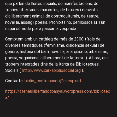
que parlen de lluites socials, de manifestacións, de
teories llibertàries, marxistes, de bruixes i desviats,
d'alliberament animal, de contraculturals, de teatre,
novel·la, assaig i poesia. Prohibits no, perillossos sí. I un
espai còmode per a passar la vesprada.
Comptem amb un catàleg de més de 2300 títols de
diverses temàtiques (feminisme, disidència sexual i de
gènere, història del barri, novel·la, anarquisme, urbanisme,
poesia, veganisme, alliberament de la terra…). Alhora, ens
trobem integrades dins de la Xarxa de Biblioteques
Socials (
http://www.xarxabibliosocial.org
).
Contacte:
biblio_contrabando@riseup.net
https://ateneullibertaricabanyal.wordpress.com/bibliotec
a/