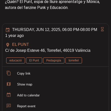
¿Quién? El Punt, espai de lliure aprenentatge y Mónica,
autora del fanzine Punk y Educación.
THURSDAY, JUN 12, 2025, 06:00 PM-08:00 PM
1 year ago
EL PUNT
C/ de Josep Esteve 46, Torrefiel, 46019 València
educació
El Punt
Pedagogía
torrefiel
Copy link
Show map
Add to calendar
Report event