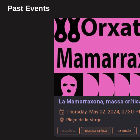
Past Events
La Mamarraxona, massa crític
Thursday, May 02, 2024, 07:30 
Plaça de la Verge
bicicleta
massa crítica
no mixte