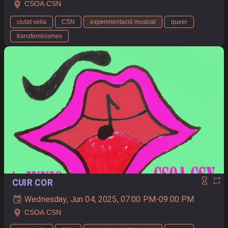
CSOA CSN
ciutat vella
CSN
experimentació musical
queer
transfeminismes
CUIR COR
Wednesday, Jun 04, 2025, 07:00 PM-09:00 PM
CSOA CSN