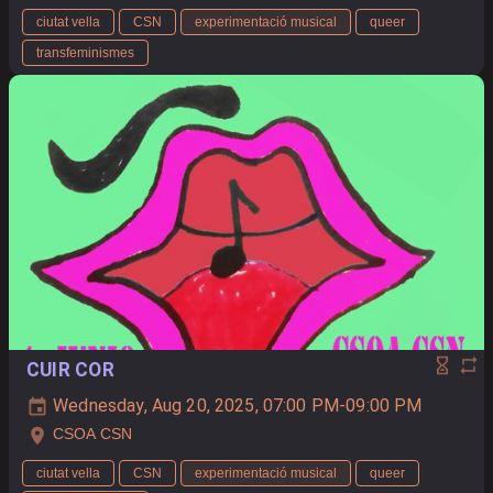
ciutat vella
CSN
experimentació musical
queer
transfeminismes
CUIR COR
Wednesday, Aug 20, 2025, 07:00 PM-09:00 PM
CSOA CSN
ciutat vella
CSN
experimentació musical
queer