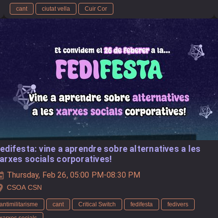
cant
ciutat vella
Cuir Cor
edifesta: vine a aprendre sobre alternatives a les
arxes socials corporatives!
Thursday, Feb 26, 05:00 PM-08:30 PM
CSOA CSN
antimilitarisme
cant
Critical Switch
fedifesta
fedivers