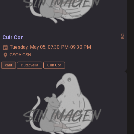
Cuir Cor
Tuesday, May 05, 07:30 PM-09:30 PM
CSOA CSN
cant
ciutat vella
Cuir Cor