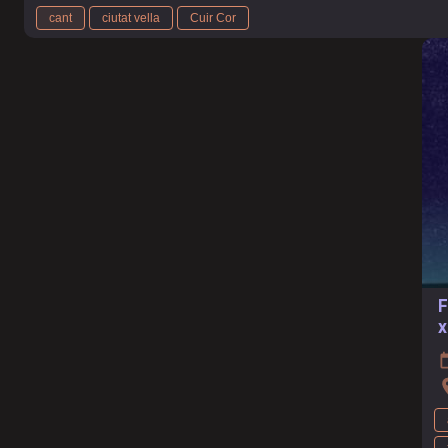
cant
ciutat vella
Cuir Cor
F
x