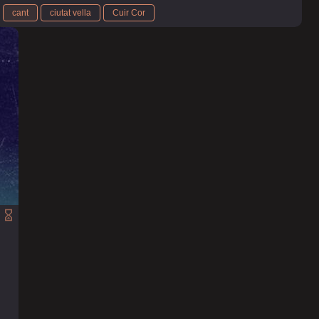
cant
ciutat vella
Cuir Cor