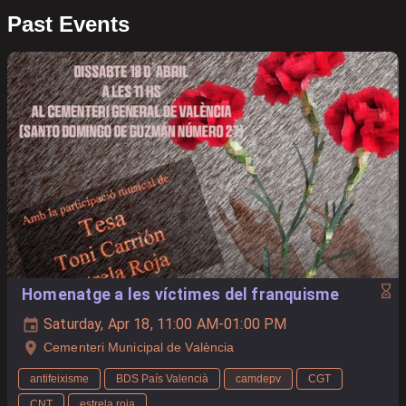
Past Events
Homenatge a les víctimes del franquisme
Saturday, Apr 18, 11:00 AM-01:00 PM
Cementeri Municipal de València
antifeixisme
BDS País Valencià
camdepv
CGT
CNT
estrela roja