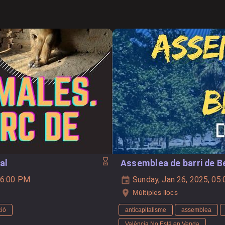
al
Assemblea de barri de B
06:00 PM
Sunday, Jan 26, 2025, 0
Múltiples llocs
ció
anticapitalisme
assemblea
València No Está en Venda