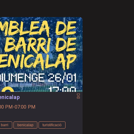
enicalap
5:00 PM-07:00 PM
barri
benicalap
turistificació