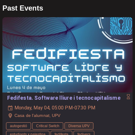
Past Events
Fedifesta. Software lliure i tecnocapitalisme
Monday, May 04, 05:00 PM-07:30 PM
Casa de l'alumnat, UPV
autogestió
Critical Switch
Diversa UPV
estudiants x palestina
fedifesta
fedivers