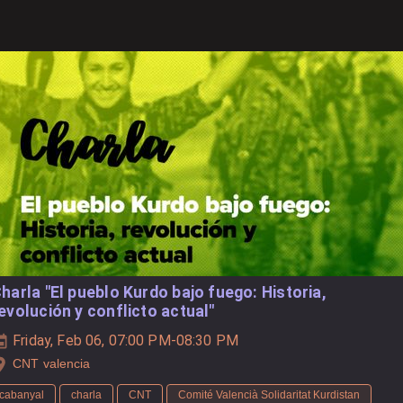
harla "El pueblo Kurdo bajo fuego: Historia,
evolución y conflicto actual"
Friday, Feb 06, 07:00 PM-08:30 PM
CNT valencia
cabanyal
charla
CNT
Comité Valencià Solidaritat Kurdistan