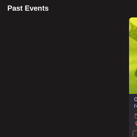
Past Events
C
r