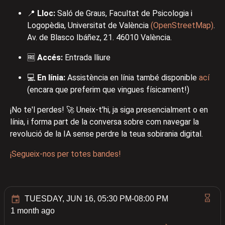
📍
Lloc:
Saló de Graus, Facultat de Psicologia i
Logopèdia, Universitat de València
(OpenStreetMap)
.
Av. de Blasco Ibáñez, 21. 46010 València.
🆓
Accés:
Entrada lliure
💻
En línia:
Assistència en línia també disponible
ací
(encara que preferim que vingues físicament!)
¡No te'l perdes! 🚀 Uneix-t'hi, ja siga presencialment o en
línia, i forma part de la conversa sobre com navegar la
revolució de la IA sense perdre la teua sobirania digital.
¡Segueix-nos per totes bandes!
TUESDAY, JUN 16, 05:30 PM-08:00 PM
1 month ago