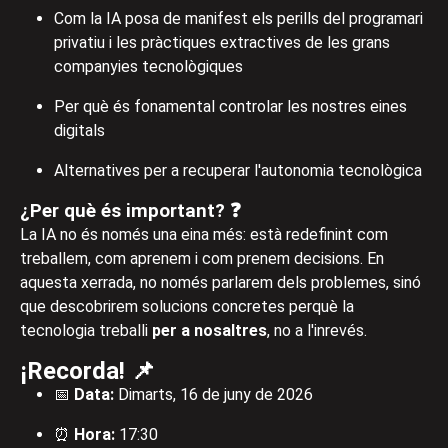
Com la IA posa de manifest els perills del programari
privatiu i les pràctiques extractives de les grans
companyies tecnològiques
Per què és fonamental controlar les nostres eines
digitals
Alternatives per a recuperar l'autonomia tecnològica
¿Per què és important? ❓
La IA no és només una eina més: està redefinint com
treballem, com aprenem i com prenem decisions. En
aquesta xerrada, no només parlarem dels problemes, sinó
que descobrirem solucions concretes perquè la
tecnologia treballi
per a nosaltres
, no a l'inrevés.
¡Recorda! 📌
📅
Data:
Dimarts, 16 de juny de 2026
⏰
Hora:
17:30