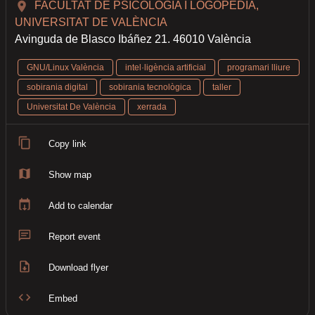
FACULTAT DE PSICOLOGIA I LOGOPÈDIA,
UNIVERSITAT DE VALÈNCIA
Avinguda de Blasco Ibáñez 21. 46010 València
GNU/Linux València
intel·ligència artificial
programari lliure
sobirania digital
sobirania tecnològica
taller
Universitat De València
xerrada
Copy link
Show map
Add to calendar
Report event
Download flyer
Embed