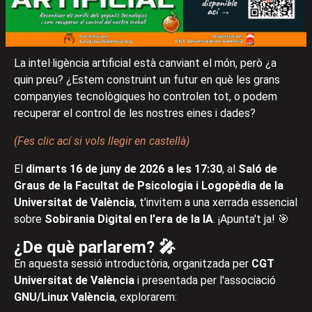
La intel·ligència artificial està canviant el món, però ¿a
quin preu? ¿Estem construint un futur en què les grans
companyies tecnològiques ho controlen tot, o podem
recuperar el control de les nostres eines i dades?
(Fes clic ací si vols llegir en castellà)
El
dimarts 16 de juny de 2026 a les 17:30
, al
Saló de
Graus de la Facultat de Psicologia i Logopèdia de la
Universitat de València
, t'invitem a una xerrada essencial
sobre
Sobirania Digital en l'era de la IA
. ¡Apunta't ja! 🎯
¿De què parlarem? 🎤
En aquesta sessió introductòria, organitzada per
CGT
Universitat de València
i presentada per l'associació
GNU/Linux València
, explorarem: