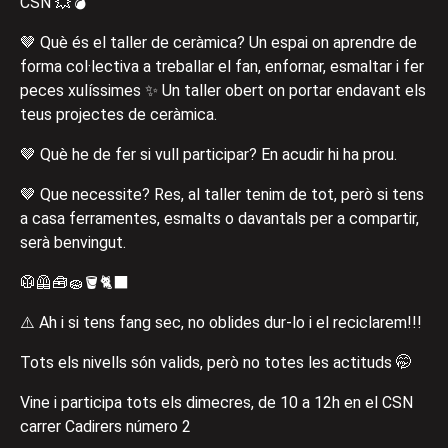
CSN 💥💣
🤎 Què és el taller de ceràmica? Un espai on aprendre de
forma col·lectiva a treballar el fan, enfornar, esmaltar i fer
peces xulíssimes ✨ Un taller obert on portar endavant els
teus projectes de ceràmica.
🤎 Què he de fer si vull participar? En acudir hi ha prou.
🤎 Que necessite? Res, al taller tenim de tot, però si tens
a casa ferramentes, esmalts o davantals per a compartir,
serà benvingut.
🥼🦺🧰🧽🪣🐈‍⬛
⚠️ Ah i si tens fang sec, no oblides dur-lo i el reciclarem!!!
Tots els nivells són valids, però no totes les actituds 🤭
Vine i participa tots els dimecres, de 10 a 12h en el CSN
carrer Cadirers número 2