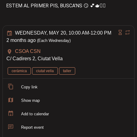
ESTEM AL PRIMER PIS, BUSCA'NS 😏 💕🫖🏴‍☠
WEDNESDAY, MAY 20, 10:00 AM-12:00 PM
2 months ago
(Each Wednesday)
CSOA CSN
C/ Cadirers 2, Ciutat Vella
ceràmica
ciutat vella
taller
Copy link
Show map
Add to calendar
Report event