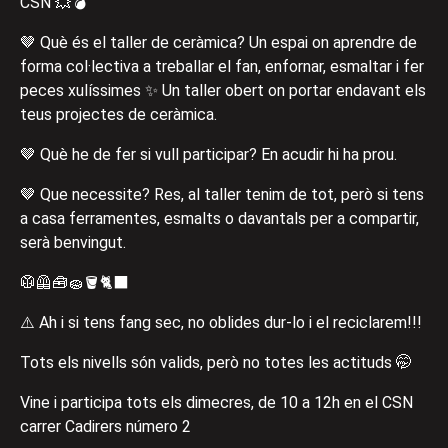
CSN 💥💣
🤎 Què és el taller de ceràmica? Un espai on aprendre de
forma col·lectiva a treballar el fan, enfornar, esmaltar i fer
peces xulíssimes ✨ Un taller obert on portar endavant els
teus projectes de ceràmica.
🤎 Què he de fer si vull participar? En acudir hi ha prou.
🤎 Que necessite? Res, al taller tenim de tot, però si tens
a casa ferramentes, esmalts o davantals per a compartir,
serà benvingut.
🥼🦺🧰🧽🪣🐈‍⬛
⚠️ Ah i si tens fang sec, no oblides dur-lo i el reciclarem!!!
Tots els nivells són valids, però no totes les actituds 🤭
Vine i participa tots els dimecres, de 10 a 12h en el CSN
carrer Cadirers número 2