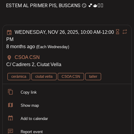
ESTEM AL PRIMER PIS, BUSCA'NS 😏 💕🫖🏴‍☠
WEDNESDAY, NOV 26, 2025, 10:00 AM-12:00
PM
8 months ago
(Each Wednesday)
CSOA CSN
C/ Cadirers 2, Ciutat Vella
ceràmica
ciutat vella
CSOA CSN
taller
Copy link
Show map
Add to calendar
Report event