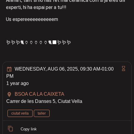
Anima't, tant si no has fet mai ceràmica com si ja eres uni
experti, hi ha espai per a tu!!!
Us espereeeeeeeeeeem
🪱🪱🪱🐈🏺🏺🏺🏺🏺🐈‍⬛🪱🪱🪱
WEDNESDAY, AUG 06, 2025, 09:30 AM-01:00
PM
1 year ago
BSOA CA LA CAIXETA
Carrer de les Danses 5, Ciutat Vella
ciutat vella
taller
Copy link