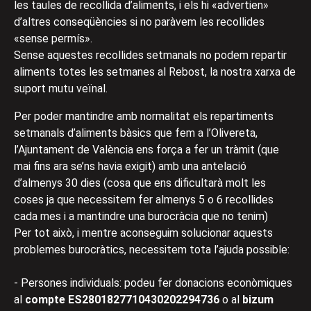
les taules de recollida d’aliments, i els hi «advertien»
d’altres conseqüències si no paràvem les recollides
«sense permís».
Sense aquestes recollides setmanals no podem repartir
aliments totes les setmanes al Rebost, la nostra xarxa de
suport mutu veïnal.
Per poder mantindre amb normalitat els repartiments
setmanals d’aliments bàsics que fem a l’Olivereta,
l’Ajuntament de València ens força a fer un tràmit (que
mai fins ara se’ns havia exigit) amb una antelació
d’almenys 30 dies (cosa que ens dificultarà molt les
coses ja que necessitem fer almenys 5 o 6 recollides
cada mes i a mantindre una burocràcia que no tenim)
Per tot això, i mentre aconseguim solucionar aquests
problemes burocràtics, necessitem tota l’ajuda possible:
- Persones individuals: podeu fer donacions econòmiques
al
compte ES2801827710430202294736
o al
bizum