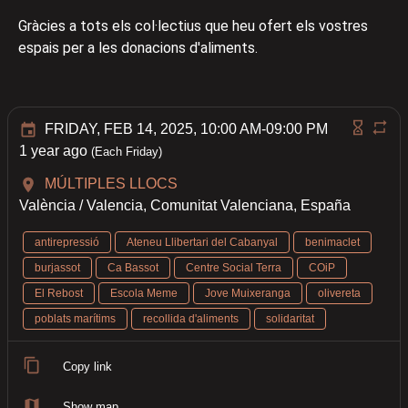
Gràcies a tots els col·lectius que heu ofert els vostres
espais per a les donacions d'aliments.
FRIDAY, FEB 14, 2025, 10:00 AM-09:00 PM
1 year ago
(Each Friday)
MÚLTIPLES LLOCS
València / Valencia, Comunitat Valenciana, España
antirepressió
Ateneu Llibertari del Cabanyal
benimaclet
burjassot
Ca Bassot
Centre Social Terra
COiP
El Rebost
Escola Meme
Jove Muixeranga
olivereta
poblats marítims
recollida d'aliments
solidaritat
Copy link
Show map