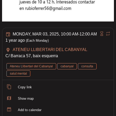
MONDAY, MAR 03, 2025, 10:00 AM-12:00 AM
1 year ago
(Each Monday)
ATENEU LLIBERTARI DEL CABANYAL
C/ Barraca 57, baix esquerra
Ateneu Llibertari del Cabanyal
cabanyal
consulta
salut mental
Copy link
Show map
Add to calendar