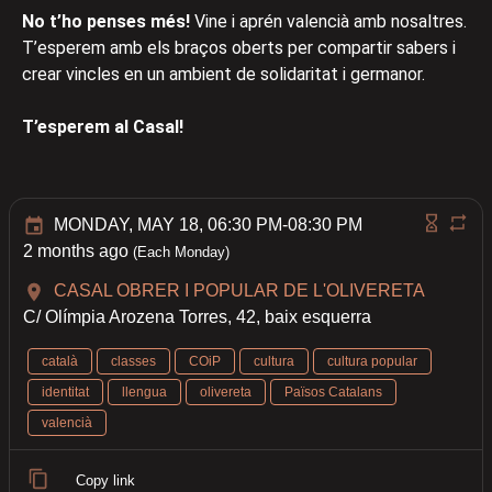
No t’ho penses més!
Vine i aprén valencià amb nosaltres.
T’esperem amb els braços oberts per compartir sabers i
crear vincles en un ambient de solidaritat i germanor.
T’esperem al Casal!
MONDAY, MAY 18, 06:30 PM-08:30 PM
2 months ago
(Each Monday)
CASAL OBRER I POPULAR DE L'OLIVERETA
C/ Olímpia Arozena Torres, 42, baix esquerra
català
classes
COiP
cultura
cultura popular
identitat
llengua
olivereta
Països Catalans
valencià
Copy link