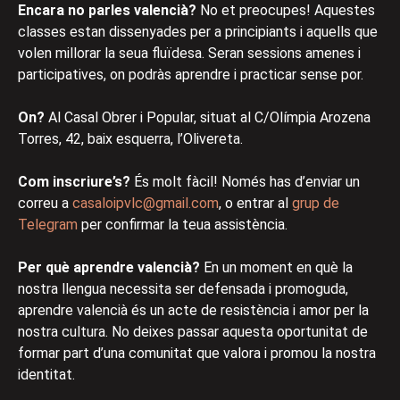
Encara no parles valencià?
No et preocupes! Aquestes
classes estan dissenyades per a principiants i aquells que
volen millorar la seua fluïdesa. Seran sessions amenes i
participatives, on podràs aprendre i practicar sense por.
On?
Al Casal Obrer i Popular, situat al C/Olímpia Arozena
Torres, 42, baix esquerra, l’Olivereta.
Com inscriure’s?
És molt fàcil! Només has d’enviar un
correu a
casaloipvlc@gmail.com
, o entrar al
grup de
Telegram
per confirmar la teua assistència.
Per què aprendre valencià?
En un moment en què la
nostra llengua necessita ser defensada i promoguda,
aprendre valencià és un acte de resistència i amor per la
nostra cultura. No deixes passar aquesta oportunitat de
formar part d’una comunitat que valora i promou la nostra
identitat.