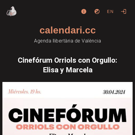
EN
calendari.cc
Agenda llibertària de València
Cinefórum Orriols con Orgullo:
Elisa y Marcela