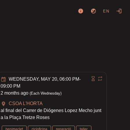
EN
WEDNESDAY, MAY 20, 06:00 PM-
09:00 PM
2 months ago
(Each Wednesday)
CSOA L'HORTA
al final del Carrer de Diógenes Lopez Mecho junt
a la Plaça Tretze Roses
benimaclet
cicloficina
reparació
taller