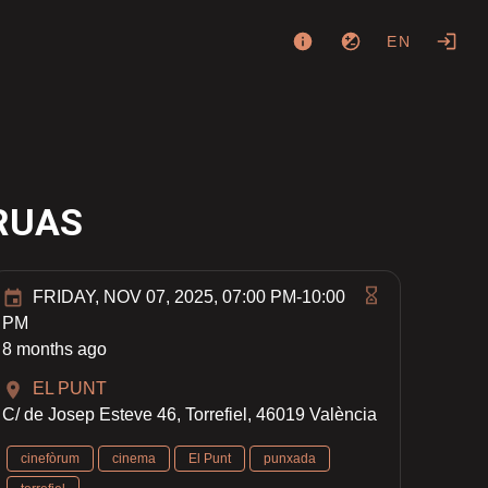
EN
RUAS
FRIDAY, NOV 07, 2025, 07:00 PM-10:00
PM
8 months ago
EL PUNT
C/ de Josep Esteve 46, Torrefiel, 46019 València
cinefòrum
cinema
El Punt
punxada