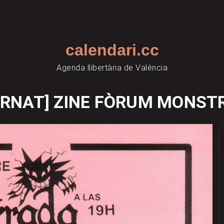
calendari.cc
Agenda llibertària de València
ORNAT] ZINE FÒRUM MONST