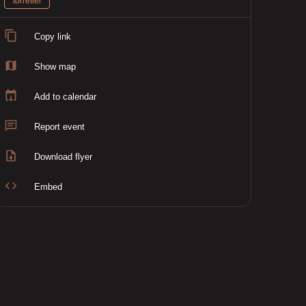
torrefiel
Copy link
Show map
Add to calendar
Report event
Download flyer
Embed