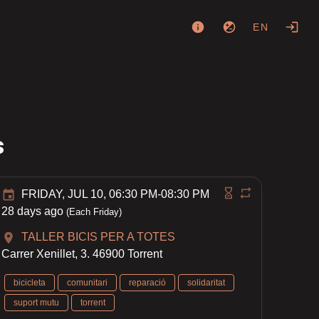
EN
s
FRIDAY, JUL 10, 06:30 PM-08:30 PM
28 days ago
(Each Friday)
TALLER BICIS PER A TOTES
Carrer Xenillet, 3. 46900 Torrent
bicicleta
comunitari
reparació
solidaritat
suport mutu
torrent