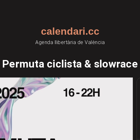
calendari.cc
Agenda llibertària de València
Permuta ciclista & slowrace