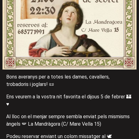
Bons averanys per a totes les dames, cavallers,
trobadoris i joglars! 📜
Ens veurem a la vostra nit favorita el dijous 5 de febrer 🏰
♥️
Al lloc on el menjar sempre sembla enviat pels mismisms
àngels 🪽 La Mandràgora (C/ Mare Vella 15)
Podeu reservar enviant un colom missatger al 🕊️