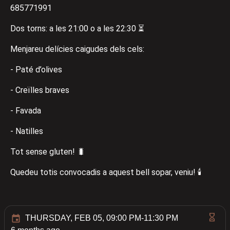
685771991
Dos torns: a les 21:00 o a les 22:30 ⏳
Menjareu delícies caigudes dels cels:
- Paté d’olives
- Creïlles braves
- Favada
- Natilles
Tot sense gluten! 🐛
Quedeu totis convocadis a aquest bell sopar, veniu! 🕯️
THURSDAY, FEB 05, 09:00 PM-11:30 PM