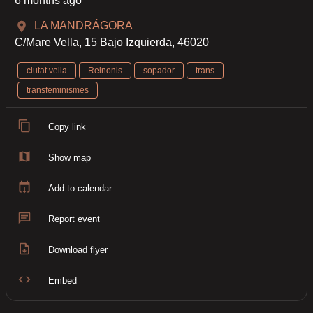
6 months ago
LA MANDRÁGORA
C/Mare Vella, 15 Bajo Izquierda, 46020
ciutat vella
Reinonis
sopador
trans
transfeminismes
Copy link
Show map
Add to calendar
Report event
Download flyer
Embed