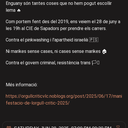
Enguany són tantes coses que no hem pogut escollir
lema 🔥
Com portem fent des del 2019, ens veiem el 28 de juny a
les 19h al CIE de Sapadors per prendre els carrers.
Contra el pinkwashing i l'apartheid israelià 🇵🇸
Ni marikes sense cases, ni cases sense marikes 🏠
Contra el govern criminal, resistència trans 🏳️‍⚧️
Més informació:
https://orgullcriticvlc.noblogs.org/post/2025/06/17/mani
festacio-de-lorgull-critic-2025/