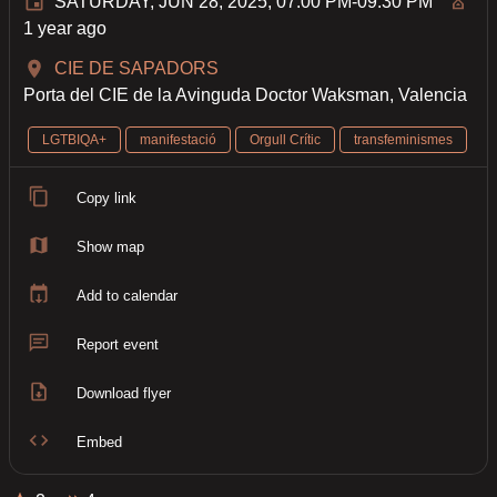
SATURDAY, JUN 28, 2025, 07:00 PM-09:30 PM
1 year ago
CIE DE SAPADORS
Porta del CIE de la Avinguda Doctor Waksman, Valencia
LGTBIQA+
manifestació
Orgull Crític
transfeminismes
Copy link
Show map
Add to calendar
Report event
Download flyer
Embed