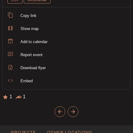
Copy link
Show map
Add to calendar
Report event
Download flyer
Embed
1
1
PROJECTE
OTHER LOCATIONS