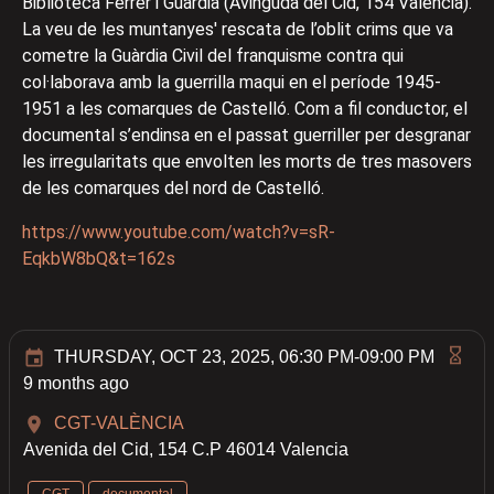
Biblioteca Ferrer i Guardia (Avinguda del Cid, 154 València).
La veu de les muntanyes' rescata de l’oblit crims que va
cometre la Guàrdia Civil del franquisme contra qui
col·laborava amb la guerrilla maqui en el període 1945-
1951 a les comarques de Castelló. Com a fil conductor, el
documental s’endinsa en el passat guerriller per desgranar
les irregularitats que envolten les morts de tres masovers
de les comarques del nord de Castelló.
https://www.youtube.com/watch?v=sR-
EqkbW8bQ&t=162s
THURSDAY, OCT 23, 2025, 06:30 PM-09:00 PM
9 months ago
CGT-VALÈNCIA
Avenida del Cid, 154 C.P 46014 Valencia
CGT
documental