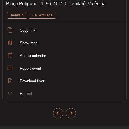
Plaça Poligono 11, 96, 46450, Benifaió, València
benifaio
Ca l'Argilaga
Copy link
Show map
Add to calendar
Report event
Download flyer
Embed