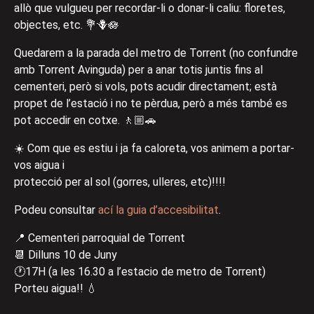
allò que vulgueu per recordar-li o donar-li caliu: floretes,
objectes, etc. 💐🪻🪷
Quedarem a la parada del metro de Torrent (no confundre
amb Torrent Avinguda) per a anar totis juntis fins al
cementeri, però si vols, pots acudir directament; està
propet de l’estació i no te pèrdua, però a més també es
pot accedir en cotxe. 🚶🏼🚗
☀️ Com que es estiu i ja fa caloreta, vos animem a portar-
vos aigua i
protecció per al sol (gorres, ulleres, etc)!!!!
Podeu consultar
ací la guia d’accesibilitat
.
📍 Cementeri parroquial de Torrent
📆 Dilluns 10 de Juny
🕐17H (a les 16.30 a l’estacio de metro de Torrent)
Porteu aigua!! 💧