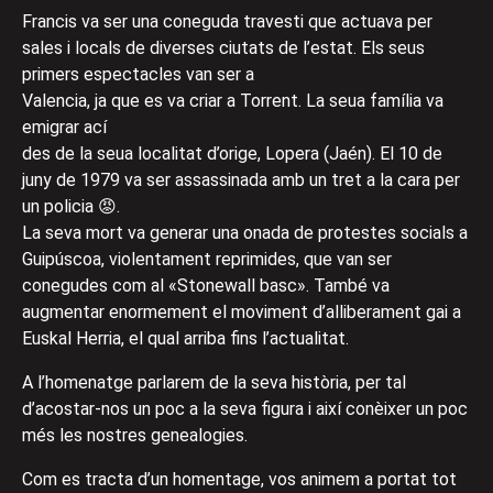
Francis va ser una coneguda travesti que actuava per
sales i locals de diverses ciutats de l’estat. Els seus
primers espectacles van ser a
Valencia, ja que es va criar a Torrent. La seua família va
emigrar ací
des de la seua localitat d’orige, Lopera (Jaén). El 10 de
juny de 1979 va ser assassinada amb un tret a la cara per
un policia 😡.
La seva mort va generar una onada de protestes socials a
Guipúscoa, violentament reprimides, que van ser
conegudes com al «Stonewall basc». També va
augmentar enormement el moviment d’alliberament gai a
Euskal Herria, el qual arriba fins l’actualitat.
A l’homenatge parlarem de la seva història, per tal
d’acostar-nos un poc a la seva figura i així conèixer un poc
més les nostres genealogies.
Com es tracta d’un homentage, vos animem a portat tot