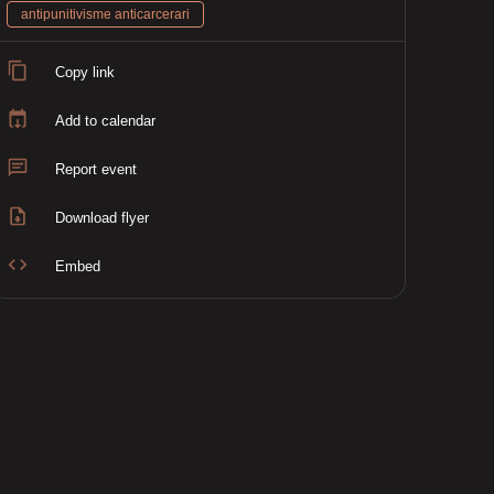
antipunitivisme anticarcerari
Copy link
Add to calendar
Report event
Download flyer
Embed