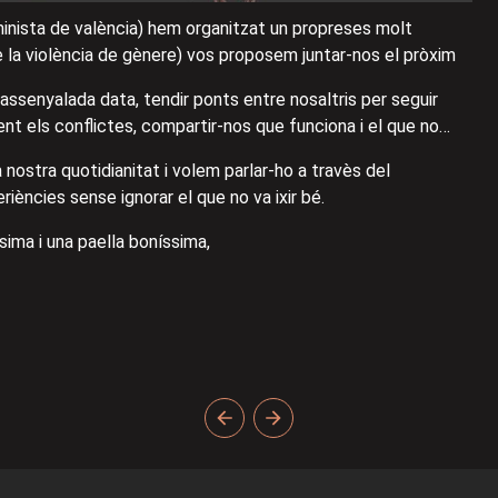
eminista de valència) hem organitzat un propreses molt
e la violència de gènere) vos proposem juntar-nos el pròxim
 assenyalada data, tendir ponts entre nosaltris per seguir
ent els conflictes, compartir-nos que funciona i el que no…
 nostra quotidianitat i volem parlar-ho a travès del
ències sense ignorar el que no va ixir bé.
ísima i una paella boníssima,