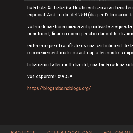
hola hola 🫂 Traba (col·lectiu anticarcerari transf
especial. Amb motiu del 25N (dia per l’eliminació d
volem donar-li una mirada antipunitivista a aquesta
construïnt, ficar en comú per abordar col•lectivam
entenem que el conflicte es una part inherent de la
reconeixement mutu, mirant cap a les nostres experi
hi haurà un taller molt divertit, una taula rodona xul
vos esperem! 🫂♥️🫂♥️
https://blogtraba.noblogs.org/
PROJECTE
OTHER LOCATIONS
FOLLOW ME