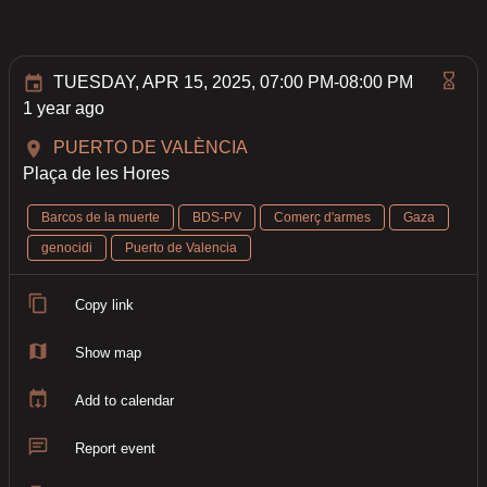
TUESDAY, APR 15, 2025, 07:00 PM-08:00 PM
1 year ago
PUERTO DE VALÈNCIA
Plaça de les Hores
Barcos de la muerte
BDS-PV
Comerç d'armes
Gaza
genocidi
Puerto de Valencia
Copy link
Show map
Add to calendar
Report event