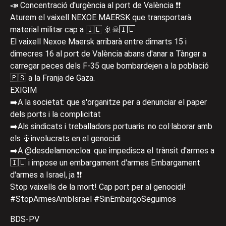
📣 Concentració d'urgència al port de València ❗️❗️
Aturem el vaixell NEXOE MAERSK que transportarà
material militar cap a 🇮🇱 🚢☠🇮🇱
El vaixell Nexoe Maersk arribarà entre dimarts 15 i
dimecres 16 al port de València abans d'anar a Tànger a
carregar peces dels F-35 que bombardejen a la població
🇵🇸 a la Franja de Gaza.
EXIGIM
➡️A la societat: que s'organitze per a denunciar el paper
dels ports i la complicitat
➡️Als sindicats i treballadors portuaris: no col·laborar amb
els 🚢involucrats en el genocidi
➡️A @desdelamoncloa: que impedisca el trànsit d'armes a
🇮🇱 i impose un embargament d'armes Embargament
d'armes a Israel, ja ❗️❗️
Stop vaixells de la mort! Cap port per al genocidi!
#StopArmesAmbIsrael #SinEmbargoSeguimos
BDS-PV